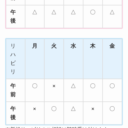
午
△
△
△
〇
△
後
リ
月
火
水
木
金
ハ
ビ
リ
午
〇
×
△
〇
〇
前
午
×
〇
△
×
〇
後