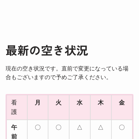
最新の空き状況
現在の空き状況です。直前で変更になっている場
合もございますので予めご了承ください。
看
月
火
水
木
金
護
午
〇
〇
△
△
〇
前