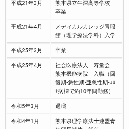
平成21年3月
熊本県立牛深高等学校
卒業
平成21年4月
メディカルカレッジ青照
館（理学療法学科）入学
平成25年3月
卒業
平成25年4月
社会医療法人 寿量会
熊本機能病院 入職（回
復期•急性期•亜急性期•ｺﾛ
ﾅ病棟で約10年間勤務）
令和5年3月
退職
令和4年1月
熊本県理学療法士連盟青